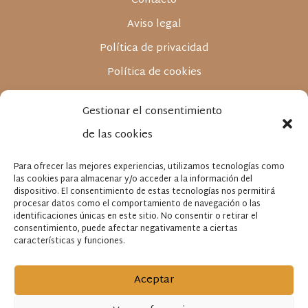
Contacto
Aviso legal
Política de privacidad
Política de cookies
Gestionar el consentimiento
de las cookies
Para ofrecer las mejores experiencias, utilizamos tecnologías como
las cookies para almacenar y/o acceder a la información del
“FABRILIS ESTUDIO SL ha sido beneficiaria del Fondo Europeo
de Desarrollo Regional cuyo objetivo es mejorar la
dispositivo. El consentimiento de estas tecnologías nos permitirá
competitividad de las Pymes y gracias al cual ha puesto en
procesar datos como el comportamiento de navegación o las
marcha un Plan de Marketing Digital Internacional con el
objetivo de mejorar su posicionamiento online en mercados
identificaciones únicas en este sitio. No consentir o retirar el
exteriores durante el año 2021. Para ello ha contado con el
consentimiento, puede afectar negativamente a ciertas
apoyo del Programa XPANDE DIGITAL de la Cámara de
Comercio de Granada.”
características y funciones.
Fondo Europeo de Desarrollo Regional.
Una Manera de Hacer Europa
“FABRILIS ESTUDIO SL ha sido beneficiaria del Fondo Europeo
Aceptar
de Desarrollo Regional cuyo objetivo es mejorar el uso y la
calidad de las tecnologías de la información y de las
comunicaciones y el acceso a las mismas y gracias al que ha
desarrollado una Web Corporativa con un Ordenador Portátil y