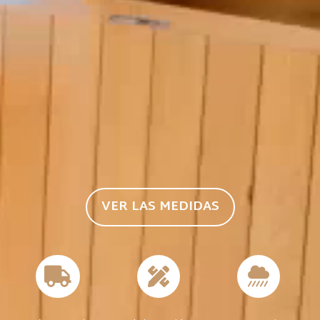
VER LAS MEDIDAS


