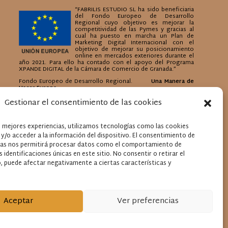
“FABRILIS ESTUDIO SL ha sido beneficiaria
del Fondo Europeo de Desarrollo
Regional cuyo objetivo es mejorar la
competitividad de las Pymes y gracias al
cual ha puesto en marcha un Plan de
Marketing Digital Internacional con el
objetivo de mejorar su posicionamiento
online en mercados exteriores durante el
año 2021. Para ello ha contado con el apoyo del Programa
XPANDE DIGITAL de la Cámara de Comercio de Granada.”
Fondo Europeo de Desarrollo Regional.
Una Manera de
Hacer Europa
“FABRILIS ESTUDIO SL ha sido beneficiaria
Gestionar el consentimiento de las cookies
del Fondo Europeo de Desarrollo
Regional cuyo objetivo es mejorar el uso
y la calidad de las tecnologías de la
s mejores experiencias, utilizamos tecnologías como las cookies
información y de las comunicaciones y el
acceso a las mismas y gracias al que ha
y/o acceder a la información del dispositivo. El consentimiento de
desarrollado una Web Corporativa con un
ías nos permitirá procesar datos como el comportamiento de
Ordenador Portátil y Dinamización de
Redes Sociales, para la mejora de competitividad y
 identificaciones únicas en este sitio. No consentir o retirar el
productividad de la empresa. [03/05/2022]. Para ello ha
 puede afectar negativamente a ciertas características y
contado con el apoyo del Programa TicCámaras 2021 de la
Cámara de Comercio de Granada.”
Fondo Europeo de Desarrollo Regional.
Una Manera de
Hacer Europa
Aceptar
Ver preferencias
Política de cookies
Política de privacidad
Aviso legal