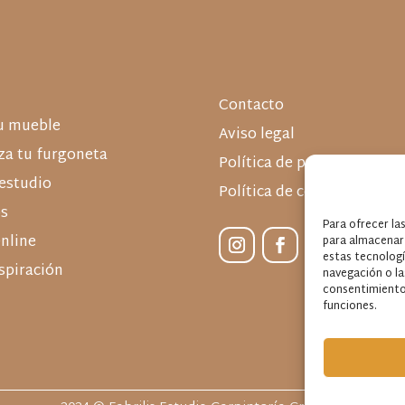
Contacto
u mueble
Aviso legal
a tu furgoneta
Política de privacidad
estudio
Política de cookies
s
Para ofrecer la
nline
para almacenar 
estas tecnolog
nspiración
navegación o las
consentimiento,
funciones.