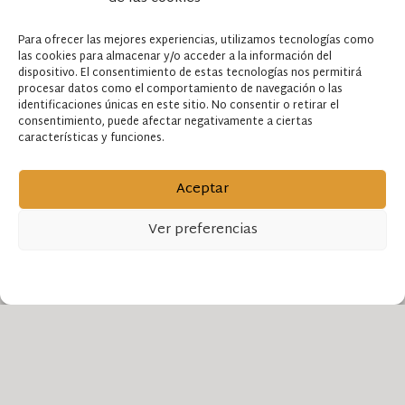
Para ofrecer las mejores experiencias, utilizamos tecnologías como
las cookies para almacenar y/o acceder a la información del
dispositivo. El consentimiento de estas tecnologías nos permitirá
Muebles plegables para
procesar datos como el comportamiento de navegación o las
identificaciones únicas en este sitio. No consentir o retirar el
terrazas estrechas
consentimiento, puede afectar negativamente a ciertas
características y funciones.
Una buena opción para aprovechar la
Aceptar
terraza para diferentes usos, es utilizar
Ver preferencias
muebles plegables. Es fácil conseguir sillas
de madera para exterior plegables, pero no
ENVÍANOS TUS PLANOS
Política de cookies
Política de privacidad
Aviso legal
es tan habitual encontrar una mesa
plegable. Puedes diseñar y pedir la tuya a
Fabrilis estudio
, ¡nos dedicamos a hacer tus
ideas madera!