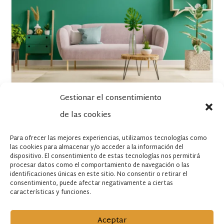
Gestionar el consentimiento
5 muebles imprescindibles en
de las cookies
tu salón
Para ofrecer las mejores experiencias, utilizamos tecnologías como
Si tienes que amueblar tu salón, vamos a facilitarte la
las cookies para almacenar y/o acceder a la información del
vida: hemos resumido en este artículo cuáles son los 5
dispositivo. El consentimiento de estas tecnologías nos permitirá
muebles imprescindibles para tu salón.
procesar datos como el comportamiento de navegación o las
identificaciones únicas en este sitio. No consentir o retirar el
consentimiento, puede afectar negativamente a ciertas
Jun 23, 2022
|
6 min de lectura
características y funciones.


Aceptar