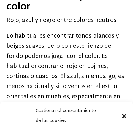
color
Rojo, azul y negro entre colores neutros.
Lo habitual es encontrar tonos blancos y
beiges suaves, pero con este lienzo de
fondo podemos jugar con el color. Es
habitual encontrar el rojo en cojines,
cortinas o cuadros. El azul, sin embargo, es
menos habitual y si lo vemos en el estilo
oriental es en muebles, especialmente en
cómodas o muebles de salón.
Gestionar el consentimiento
El color negro, por otra parte, es
de las cookies
especialmente habitual en muebles, en