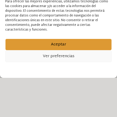
Para ofrecer las mejores experiencias, utilizamos tecnologías como
especial en el caso de las mesas.
las cookies para almacenar y/o acceder a la información del
dispositivo. El consentimiento de estas tecnologías nos permitirá
procesar datos como el comportamiento de navegación o las
identificaciones únicas en este sitio. No consentir o retirar el
consentimiento, puede afectar negativamente a ciertas
características y funciones.
Aceptar
Haz clic para aceptar cookies de
Ver preferencias
marketing y permitir este contenido
ENVÍANOS TUS PLANOS
Política de cookies
Política de privacidad
Aviso legal
Tranquilidad y
naturaleza